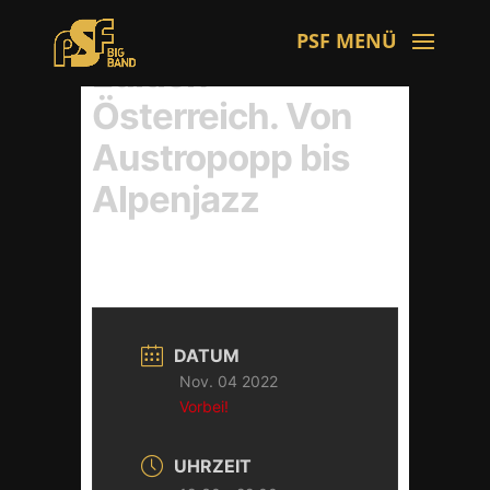
Edition
Österreich. Von
Austropopp bis
Alpenjazz
DATUM
Nov. 04 2022
Vorbei!
UHRZEIT