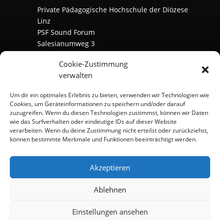
Private Pädagogische Hochschule der Diözese
Linz
PSF Sound Forum
Salesianumweg 3
A-4020 Linz
Cookie-Zustimmung
verwalten
Impressum
|
Datenschutz
Um dir ein optimales Erlebnis zu bieten, verwenden wir Technologien wie
Cookies, um Geräteinformationen zu speichern und/oder darauf
E-Mail:
rl@24speed.at
zuzugreifen. Wenn du diesen Technologien zustimmst, können wir Daten
Web:
psf.ph-linz.at
wie das Surfverhalten oder eindeutige IDs auf dieser Website
Tel. (PHDL):
+43 (0) 732 77 26 66
verarbeiten. Wenn du deine Zustimmung nicht erteilst oder zurückziehst,
können bestimmte Merkmale und Funktionen beeinträchtigt werden.
Akzeptieren
Ablehnen
Einstellungen ansehen