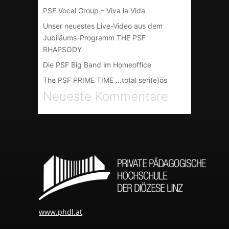
PSF Vocal Group – Viva la Vida
Unser neuestes Live-Video aus dem
Jubiläums-Programm THE PSF
RHAPSODY
Die PSF Big Band im Homeoffice
The PSF PRIME TIME …total seri(e)ös
Neueste Kommentare
www.phdl.at